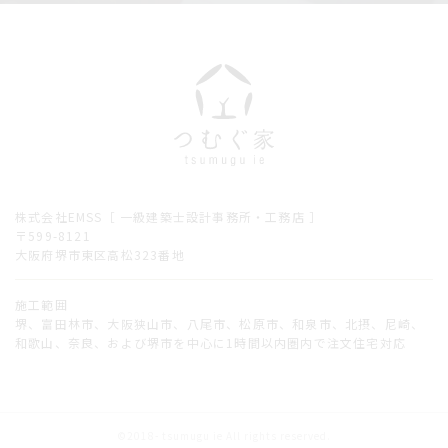
株式会社EMSS［ 一級建築士設計事務所・工務店 ］
〒599-8121
大阪府堺市東区高松323番地
施工範囲
堺、富田林市、大阪狭山市、八尾市、松原市、和泉市、北摂、尼崎、
和歌山、奈良、および堺市を中心に1時間以内圏内で注文住宅対応
©2018- tsumugu ie All rights reserved.